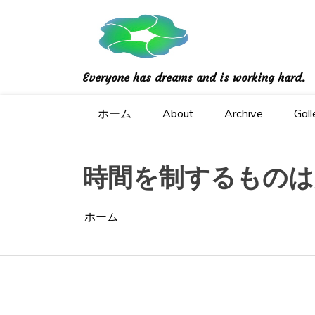
コ
ン
テ
ン
ツ
Everyone has dreams and is working hard.
へ
ス
キ
ホーム
About
Archive
Gall
ッ
プ
時間を制するものは
ホーム