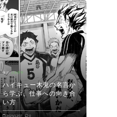
タグ:
人生哲学
タグ:
人生哲学
ハイキュー木兎の名言か
ら学ぶ、仕事への向き合
他人は
い方
くれな
2025/12/07
0
2025/12/13