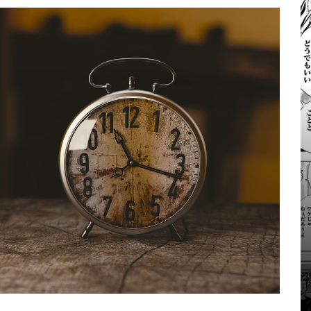
タグ:
人生哲学
言か
き合
他人は自分を幸福にして
くれない
2025/12/13
0