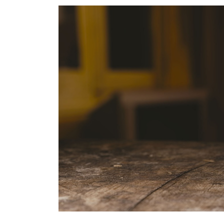
タグ:
人生哲学
ハイキュー木兎の名
ら学ぶ、仕事への向
い方
2025/12/07
0