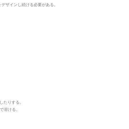
をデザインし続ける必要がある。
を潰したりする。
平気で溶ける。